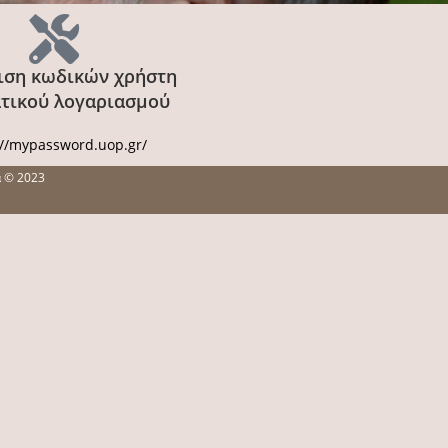
ιση κωδικών χρήστη
τικού λογαριασμού
://mypassword.uop.gr/
α © 2023