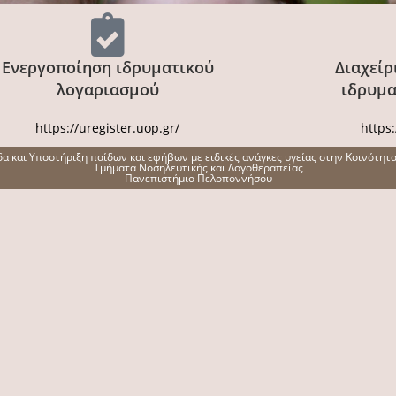
Ενεργοποίηση ιδρυματικού
Διαχείρ
λογαριασμού
ιδρυμα
https://uregister.uop.gr/
https
α και Υποστήριξη παίδων και εφήβων με ειδικές ανάγκες υγείας στην Κοινότητ
Τμήματα Νοσηλευτικής και Λογοθεραπείας
Πανεπιστήμιο Πελοποννήσου